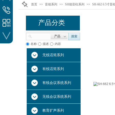
扫一扫-了解更多
首页
>>
音箱系列
>>
SH箱音柱系列
>>
SH-662 6.5寸音
热线电话
020-81260815
产品分类
产品
搜索
名称
描述
内容
安徽、浙江、等
无线话筒系列
有线话筒系列
有线会议系统系列
北京市、山东、等
无线会议系统系列
教育扩声系列