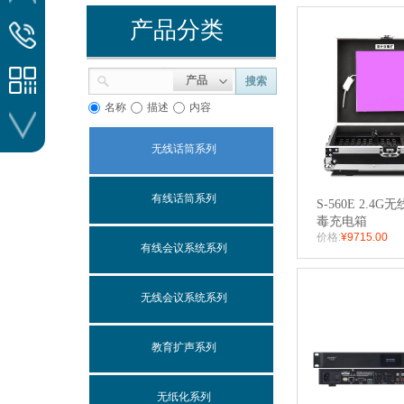
扫一扫-了解更多
产品分类
热线电话
020-81260815
产品
搜索
名称
描述
内容
无线话筒系列
安徽、浙江、等
有线话筒系列
S-560E 2.4
毒充电箱
价格:
¥9715.00
有线会议系统系列
无线会议系统系列
北京市、山东、等
教育扩声系列
无纸化系列